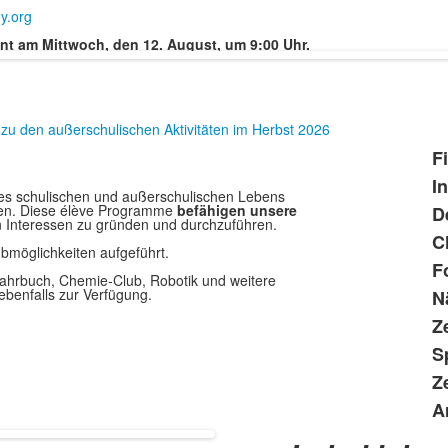
y.org
nt am Mittwoch, den 12. August, um 9:00 Uhr.
zu den außerschulischen Aktivitäten im Herbst 2026
F
L
I
m
des schulischen und außerschulischen Lebens
den. Diese élève Programme
befähigen unsere
D
1
ren Interessen zu gründen und durchzuführen.
P
C
bmöglichkeiten aufgeführt.
F
 Jahrbuch, Chemie-Club, Robotik und weitere
benfalls zur Verfügung.
N
Z
S
Z
A