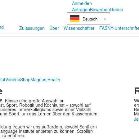
Anmelden
Anfragen
Bewerben
Geben
Deutsch
Zulassungen
Über
Wissenschaftler
FASNY-Unterschrift
tut
Vereine
Shop
Magnus Health
e
R
 5. Klasse eine große Auswahl an
We
st, Sport, Robotik und Kochkunst – sowohl auf
er
 unseres Lehrerkollegiums sowie einer Vielzahl
Be
 und Sport, um das Lernen über den Klassenraum
Ma
Je
Bildung freuen wir uns außerdem, sowohl Schülern
guage Institute anbieten zu können. Scrollen
zu erfahren.