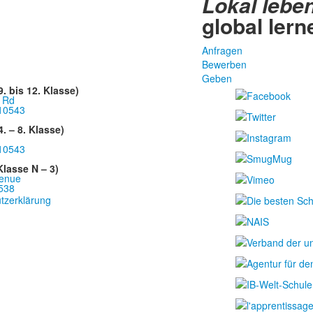
Lokal leben
global lern
Anfragen
Bewerben
Geben
. bis 12. Klasse)
 Rd
10543
. – 8. Klasse)
10543
lasse N – 3)
enue
538
tzerklärung