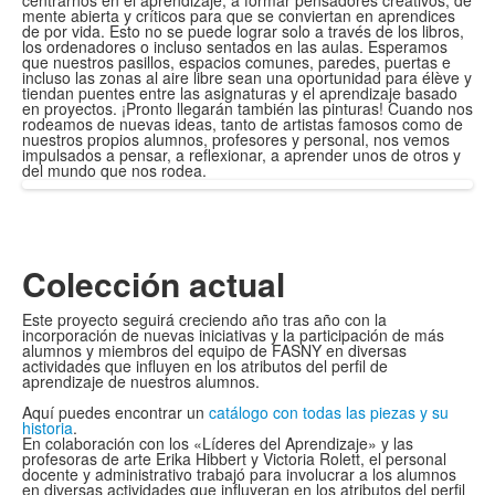
centrarnos en el aprendizaje, a formar pensadores creativos, de
mente abierta y críticos para que se conviertan en aprendices
de por vida. Esto no se puede lograr solo a través de los libros,
los ordenadores o incluso sentados en las aulas. Esperamos
que nuestros pasillos, espacios comunes, paredes, puertas e
incluso las zonas al aire libre sean una oportunidad para élève y
tiendan puentes entre las asignaturas y el aprendizaje basado
en proyectos. ¡Pronto llegarán también las pinturas! Cuando nos
rodeamos de nuevas ideas, tanto de artistas famosos como de
nuestros propios alumnos, profesores y personal, nos vemos
impulsados a pensar, a reflexionar, a aprender unos de otros y
del mundo que nos rodea.
Colección actual
Este proyecto seguirá creciendo año tras año con la
incorporación de nuevas iniciativas y la participación de más
alumnos y miembros del equipo de FASNY en diversas
actividades que influyen en los atributos del perfil de
aprendizaje de nuestros alumnos.
Aquí puedes encontrar un
catálogo con todas las piezas y su
historia
.
En colaboración con los «Líderes del Aprendizaje» y las
profesoras de arte Erika Hibbert y Victoria Rolett, el personal
docente y administrativo trabajó para involucrar a los alumnos
en diversas actividades que influyeran en los atributos del perfil