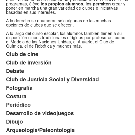
programas, élève
los propios alumnos, les permiten
crear y
poner en marcha una gran variedad de clubes e iniciativas
basadas en sus intereses.
A la derecha se enumeran solo algunas de las muchas
opciones de clubes que se ofrecen.
A lo largo del curso escolar, los alumnos también tienen a su
disposición clubes tradicionales dirigidos por profesores, como
el Modelo de las Naciones Unidas, el Anuario, el Club de
Química, el de Robótica y muchos más.
Club de cine
Lista
Club de inversión
de
Debate
10
artículos.
Club de Justicia Social y Diversidad
Fotografía
Costura
Periódico
Desarrollo de videojuegos
Dibujo
Arqueología/Paleontología