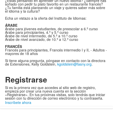
¿Estás pensando en aprender un nuevo idioma? ¿Siempre has
soñado con pedir tu plato favorito en un restaurante francés?
¿Tu familia está planeando un viaje y quieres saber más sobre
el idioma y la cultura?
Echa un vistazo a la oferta del Instituto de Idiomas:
ÁRABE
Árabe para jóvenes estudiantes, de preescolar a 6.º curso
Árabe para principiantes, 4.º y 5.º curso
Árabe de nivel intermedio, de 5.º a 10.º curso
Árabe de nivel avanzado, de 10.º a 12.º curso
FRANCÉS
Francés para principiantes, Francés intermedio I y II, - Adultos -
mayores de 18 años
Si tiene alguna pregunta, póngase en contacto con la directora
de Extensiones, Kelly Goldstein,
kgoldstein@fasny.org
.
Registrarse
Si es la primera vez que accedes al sitio web de registro,
empieza por crear una nueva cuenta en la sección
«Registrarse». En tus próximas visitas, solo tendrás que iniciar
sesión con tu dirección de correo electrónico y tu contraseña.
Inscríbete ahora