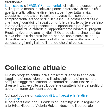
tradizionale.
La missione
e i
FASNY Fundamentals
ci invitano a concentrarci
sull'apprendimento, a coltivare pensatori creativi, di mentalità
aperta e critici affinché diventino studenti per tutta la vita.
Questo non può avvenire solo attraverso libri, computer o
semplicemente stando seduti in classe. La nostra speranza è
che i nostri corridoi, gli spazi comuni, le pareti, le porte e persino
le aree all'aperto rappresentino un'opportunità per élève e
creino ponti tra le materie e l'apprendimento basato su progetti.
Presto arriveranno anche i dipinti! Quando siamo circondati da
nuove idee, sia da artisti famosi che dai nostri stessi studenti,
docenti e personale, siamo portati a pensare, a riflettere, a
conoscere gli uni gli altri e il mondo che ci circonda.
Collezione attuale
Questo progetto continuerà a crescere di anno in anno con
l'aggiunta di nuovi elementi e il coinvolgimento di un numero
sempre maggiore di studenti e membri del team FASNY in
diverse iniziative volte a sviluppare le caratteristiche del profilo di
apprendimento dei nostri studenti.
Qui puoi trovare un
catalogo di tutti i pezzi e le relative
informazioni
.
In collaborazione con i "Leaders of Learning" e le insegnanti di
arte Erika Hibbert e Victoria Rolett, i docenti e il personale